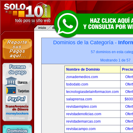
Dominios de la Categoría -
Infor
57 dominios en esta categ
Mostrando 1 de 57
Nombre de Dominio
Precio
zonademedios.com
Ofer
tododato.com
Ofer
tecnologiasdelainformacion.com
Ofer
salaprensa.com
$600
revistaempleo.com
Ofer
revistadenoticias.com
Ofer
revistademarcas.com
Ofer
revistacampo.com
Ofer