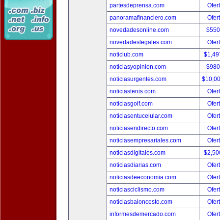
partesdeprensa.com
Ofer
panoramafinanciero.com
Ofer
novedadesonline.com
$550
novedadeslegales.com
Ofer
noticlub.com
$1,49
noticiasyopinion.com
$980
noticiasurgentes.com
$10,0
noticiastenis.com
Ofer
noticiasgolf.com
Ofer
noticiasentucelular.com
Ofer
noticiasendirecto.com
Ofer
noticiasempresariales.com
Ofer
noticiasdigitales.com
$2,50
noticiasdiarias.com
Ofer
noticiasdeeconomia.com
Ofer
noticiasciclismo.com
Ofer
noticiasbaloncesto.com
Ofer
informesdemercado.com
Ofer