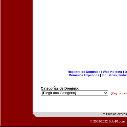
Registro de Dominios
|
Web Hosting
|
D
Dominios Expirados
|
Industrias
|
Indu
Categorías de Dominio:
[Pág. princi
** Precios expre
© 2002/2022 Solo10.com