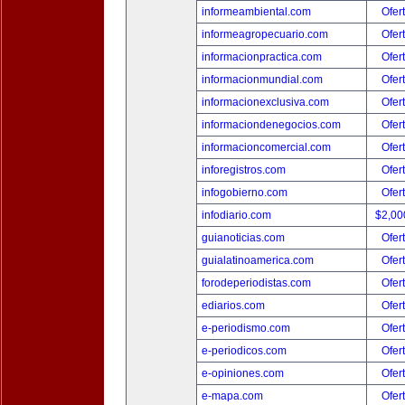
informeambiental.com
Ofer
informeagropecuario.com
Ofer
informacionpractica.com
Ofer
informacionmundial.com
Ofer
informacionexclusiva.com
Ofer
informaciondenegocios.com
Ofer
informacioncomercial.com
Ofer
inforegistros.com
Ofer
infogobierno.com
Ofer
infodiario.com
$2,00
guianoticias.com
Ofer
guialatinoamerica.com
Ofer
forodeperiodistas.com
Ofer
ediarios.com
Ofer
e-periodismo.com
Ofer
e-periodicos.com
Ofer
e-opiniones.com
Ofer
e-mapa.com
Ofer