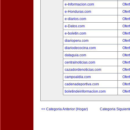
e-Informacion.com
Ofer
e-Honduras.com
Ofer
e-diarios.com
Ofer
e-Datos.com
Ofer
e-boletin.com
Ofer
diarioperu.com
Ofer
diariodecocina.com
Ofer
dataguia.com
Ofer
centralnoticias.com
Ofer
cazadordenoticias.com
Ofer
campoaldia.com
Ofer
cadenadeportiva.com
Ofer
boletindeinformacion.com
Ofer
<< Categoria Anterior (Hogar)
Categoria Siguient