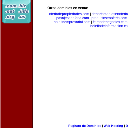
Otros dominios en venta:
ofertadepropiedades.com
|
departamentosenofert
pasajesenoferta.com
|
productosenoferta.com
boletinempresarial.com
|
feiraodenegocios.com
boletindeinformacion.c
Registro de Dominios
|
Web Hosting
|
D