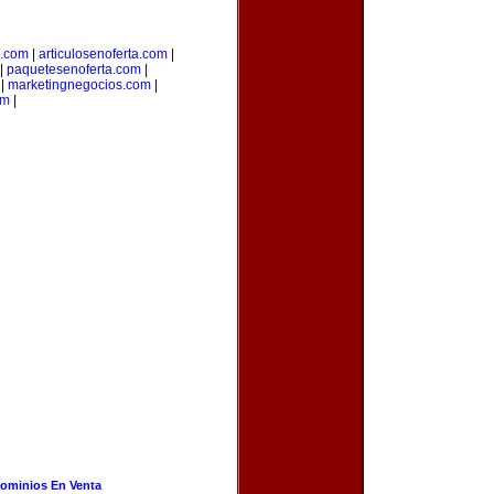
a.com
|
articulosenoferta.com
|
|
paquetesenoferta.com
|
|
marketingnegocios.com
|
om
|
ominios En Venta