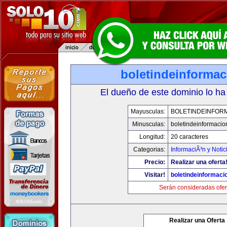
boletindeinforma
El dueño de este dominio lo ha
Mayusculas:
BOLETINDEINFOR
Minusculas:
boletindeinformaci
Longitud:
20 caracteres
Categorias:
InformaciÃ³n y Notic
Precio:
Realizar una oferta
Visitar!
boletindeinformaci
Serán consideradas ofer
Realizar una Oferta