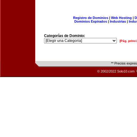
Registro de Dominios
|
Web Hosting
|
D
Dominios Expirados
|
Industrias
|
Indu
Categorías de Dominio:
[Pág. princi
** Precios expre
© 2002/2022 Solo10.com