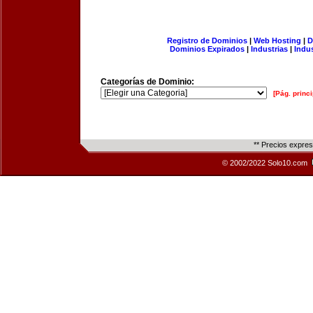
Registro de Dominios
|
Web Hosting
|
D
Dominios Expirados
|
Industrias
|
Indu
Categorías de Dominio:
[Pág. princi
** Precios expre
© 2002/2022 Solo10.com