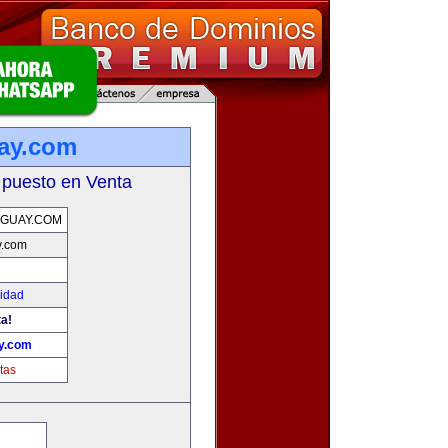
ay.com
 puesto en Venta
GUAY.COM
y.com
cidad
ta!
ay.com
tas