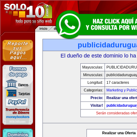
publicidadurugu
El dueño de este dominio lo ha
Mayusculas:
PUBLICIDADURU
Minusculas:
publicidadurugua
Longitud:
17 caracteres
Categorias:
Marketing y Publi
Precio:
Realizar una ofer
Visitar!
publicidadurugu
Serán consideradas ofer
Realizar una Oferta