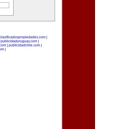
clasificadospropiedades.com
|
|
publicidaduruguay.com
|
.com
|
publicidadchile.com
|
com
|