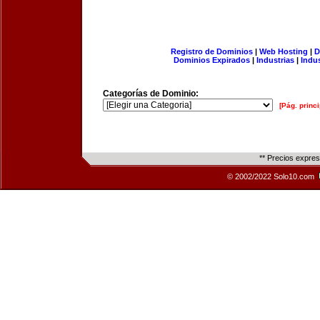
Registro de Dominios
|
Web Hosting
|
D
Dominios Expirados
|
Industrias
|
Indu
Categorías de Dominio:
[Pág. princi
** Precios expre
© 2002/2022 Solo10.com