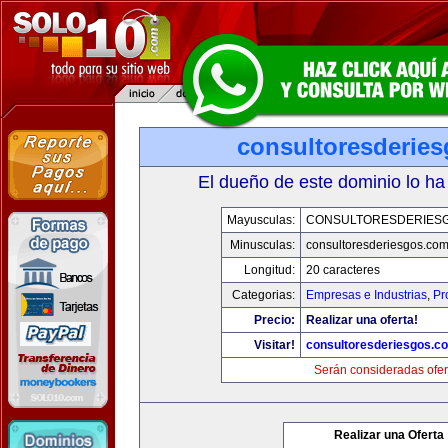
consultoresderie
El dueño de este dominio lo ha
Mayusculas:
CONSULTORESDERIES
Minusculas:
consultoresderiesgos.co
Longitud:
20 caracteres
Categorias:
Empresas e Industrias
,
Pr
Precio:
Realizar una oferta!
Visitar!
consultoresderiesgos.c
Serán consideradas ofer
Realizar una Oferta