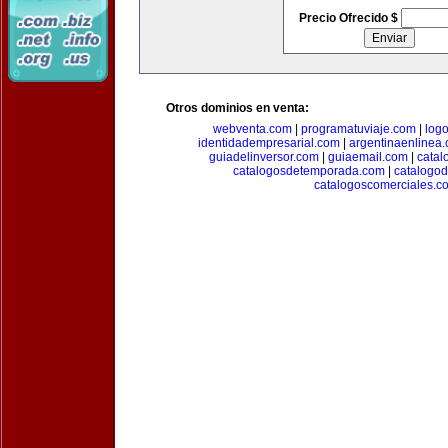
Precio Ofrecido $
Otros dominios en venta:
webventa.com
|
programatuviaje.com
|
log
identidadempresarial.com
|
argentinaenlinea
guiadelinversor.com
|
guiaemail.com
|
catal
catalogosdetemporada.com
|
catalogo
catalogoscomerciales.c