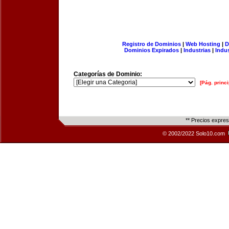
Registro de Dominios
|
Web Hosting
|
D
Dominios Expirados
|
Industrias
|
Indu
Categorías de Dominio:
[Pág. princi
** Precios expre
© 2002/2022 Solo10.com