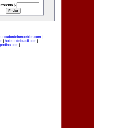
Ofrecido $
buscadordeinmuebles.com
|
om
|
hotelesdebrasil.com
|
gentina.com
|