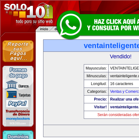
ventainteligen
Vendido!
Mayusculas:
VENTAINTELIG
Minusculas:
ventainteligente
Longitud:
16 caracteres
Categorias:
Ventas y Comerci
Precio:
Realizar una ofe
Visitar!
ventainteligent
Serán consideradas ofer