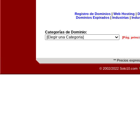
Registro de Dominios
|
Web Hosting
|
D
Dominios Expirados
|
Industrias
|
Indu
Categorías de Dominio:
[Pág. princi
** Precios expre
© 2002/2022 Solo10.com