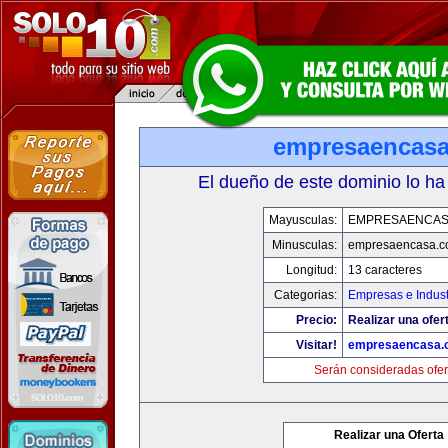
empresaencas
El dueño de este dominio lo ha
Mayusculas:
EMPRESAENCAS
Minusculas:
empresaencasa.
Longitud:
13 caracteres
Categorias:
Empresas e Indust
Precio:
Realizar una ofer
Visitar!
empresaencasa.
Serán consideradas ofer
Realizar una Oferta