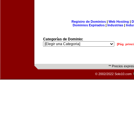
Registro de Dominios
|
Web Hosting
|
D
Dominios Expirados
|
Industrias
|
Indu
Categorías de Dominio:
[Pág. princi
** Precios expre
© 2002/2022 Solo10.com