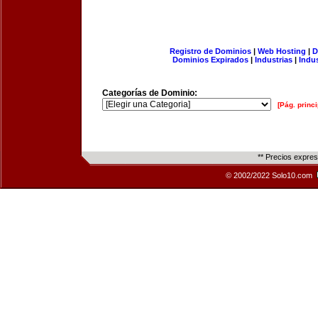
Registro de Dominios
|
Web Hosting
|
D
Dominios Expirados
|
Industrias
|
Indu
Categorías de Dominio:
[Pág. princi
** Precios expre
© 2002/2022 Solo10.com