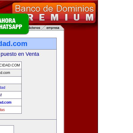
dad.com
 puesto en Venta
CIDAD.COM
ad.com
idad
a!
dad.com
tas