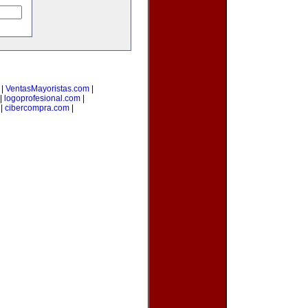
|
VentasMayoristas.com
|
|
logoprofesional.com
|
|
cibercompra.com
|