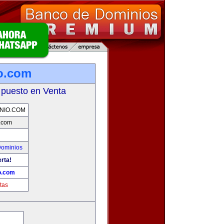
o.com
 puesto en Venta
NIO.COM
.com
Dominios
erta!
o.com
tas