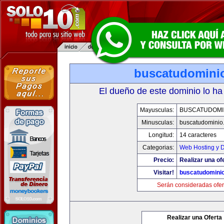
buscatudomini
El dueño de este dominio lo ha
Mayusculas:
BUSCATUDOMI
Minusculas:
buscatudominio
Longitud:
14 caracteres
Categorias:
Web Hosting y 
Precio:
Realizar una of
Visitar!
buscatudomini
Serán consideradas ofer
Realizar una Oferta