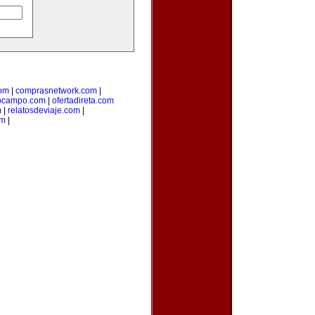
com
|
comprasnetwork.com
|
ocampo.com
|
ofertadireta.com
m
|
relatosdeviaje.com
|
om
|