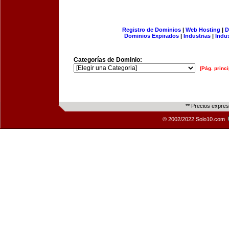
Registro de Dominios
|
Web Hosting
|
D
Dominios Expirados
|
Industrias
|
Indu
Categorías de Dominio:
[Pág. princi
** Precios expre
© 2002/2022 Solo10.com