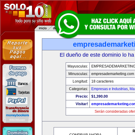
empresademarket
El dueño de este dominio lo ha
Mayusculas:
EMPRESADEMARKETIN
Minusculas:
empresademarketing.com
Longitud:
18 caracteres
Categorias:
Empresas e Industrias
,
Mar
Precio:
$1,390.00
Visitar!
empresademarketing.co
Serán consideradas ofer
R