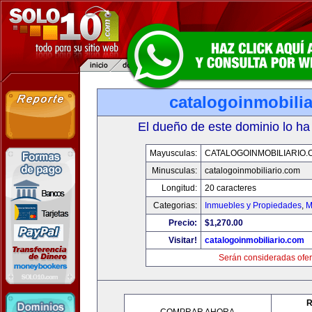
catalogoinmobili
El dueño de este dominio lo ha
Mayusculas:
CATALOGOINMOBILIARIO.
Minusculas:
catalogoinmobiliario.com
Longitud:
20 caracteres
Categorias:
Inmuebles y Propiedades
,
M
Precio:
$1,270.00
Visitar!
catalogoinmobiliario.com
Serán consideradas ofer
R