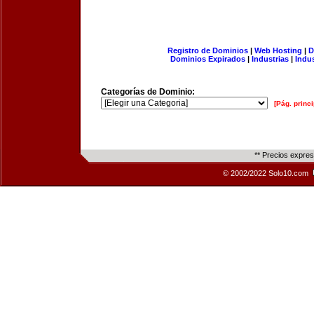
Registro de Dominios
|
Web Hosting
|
D
Dominios Expirados
|
Industrias
|
Indu
Categorías de Dominio:
[Pág. princi
** Precios expre
© 2002/2022 Solo10.com