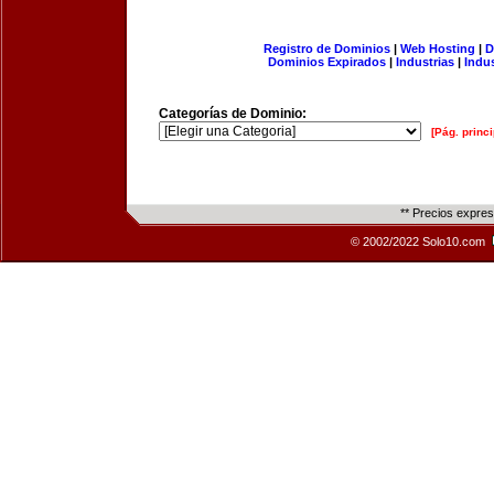
Registro de Dominios
|
Web Hosting
|
D
Dominios Expirados
|
Industrias
|
Indu
Categorías de Dominio:
[Pág. princi
** Precios expre
© 2002/2022 Solo10.com