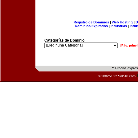
Registro de Dominios
|
Web Hosting
|
D
Dominios Expirados
|
Industrias
|
Indu
Categorías de Dominio:
[Pág. princi
** Precios expre
© 2002/2022 Solo10.com