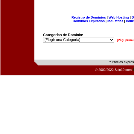
Registro de Dominios
|
Web Hosting
|
D
Dominios Expirados
|
Industrias
|
Indu
Categorías de Dominio:
[Pág. princi
** Precios expre
© 2002/2022 Solo10.com