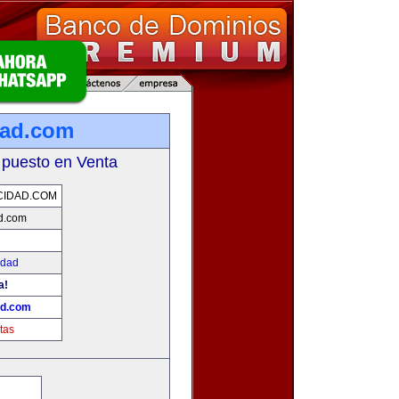
dad.com
 puesto en Venta
CIDAD.COM
d.com
idad
a!
ad.com
tas