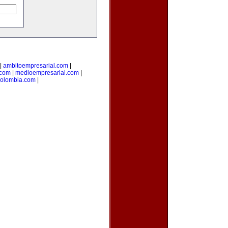
|
ambitoempresarial.com
|
.com
|
medioempresarial.com
|
colombia.com
|