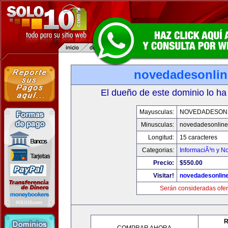
novedadesonli
El dueño de este dominio lo ha
Mayusculas:
NOVEDADESON
Minusculas:
novedadesonlin
Longitud:
15 caracteres
Categorias:
InformaciÃ³n y No
Precio:
$550.00
Visitar!
novedadesonlin
Serán consideradas ofer
R