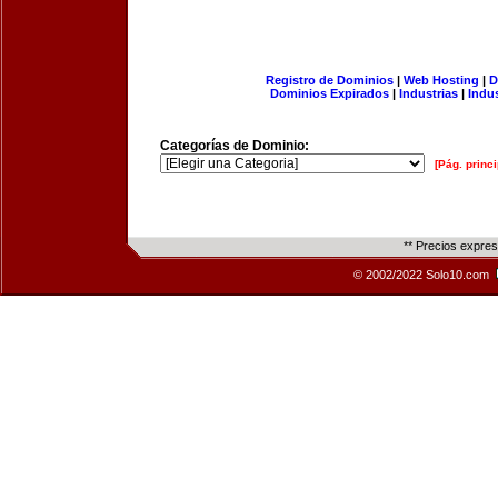
Registro de Dominios
|
Web Hosting
|
D
Dominios Expirados
|
Industrias
|
Indu
Categorías de Dominio:
[Pág. princi
** Precios expre
© 2002/2022 Solo10.com