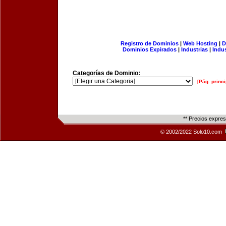
Registro de Dominios
|
Web Hosting
|
D
Dominios Expirados
|
Industrias
|
Indu
Categorías de Dominio:
[Pág. princi
** Precios expre
© 2002/2022 Solo10.com