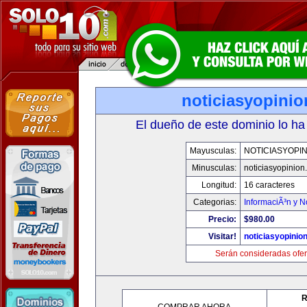
noticiasyopini
El dueño de este dominio lo ha
Mayusculas:
NOTICIASYOPI
Minusculas:
noticiasyopinion
Longitud:
16 caracteres
Categorias:
InformaciÃ³n y N
Precio:
$980.00
Visitar!
noticiasyopinio
Serán consideradas ofer
R