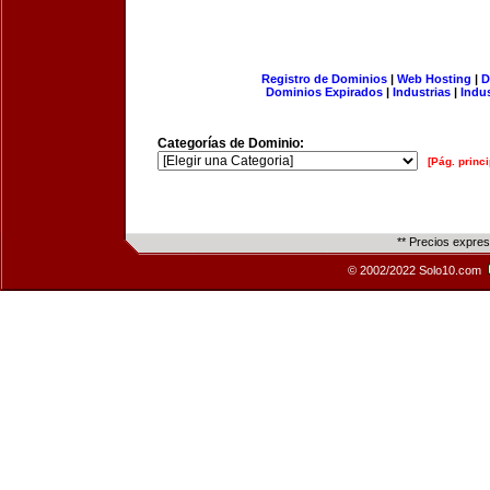
Registro de Dominios
|
Web Hosting
|
D
Dominios Expirados
|
Industrias
|
Indu
Categorías de Dominio:
[Pág. princi
** Precios expre
© 2002/2022 Solo10.com