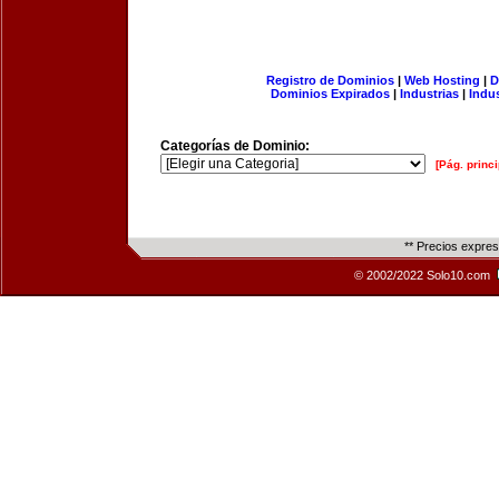
Registro de Dominios
|
Web Hosting
|
D
Dominios Expirados
|
Industrias
|
Indu
Categorías de Dominio:
[Pág. princi
** Precios expre
© 2002/2022 Solo10.com