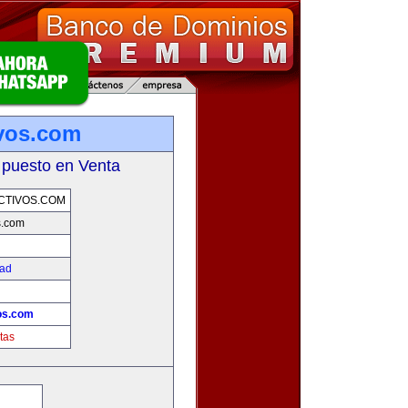
ivos.com
 puesto en Venta
CTIVOS.COM
s.com
dad
!
os.com
tas