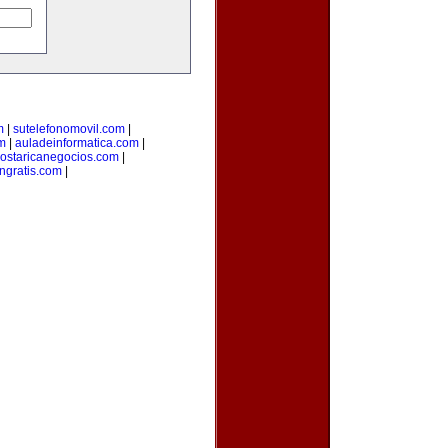
m
|
sutelefonomovil.com
|
m
|
auladeinformatica.com
|
ostaricanegocios.com
|
ngratis.com
|