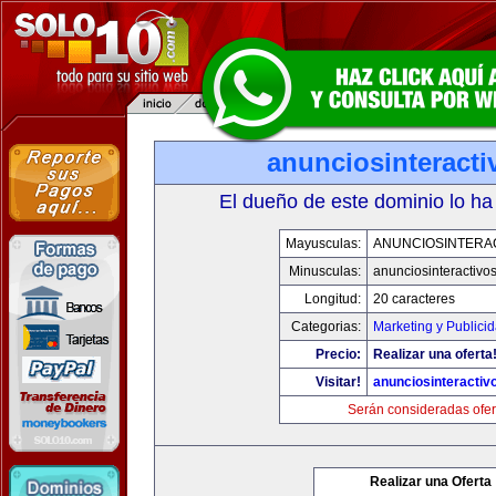
anunciosinteract
El dueño de este dominio lo ha
Mayusculas:
ANUNCIOSINTERA
Minusculas:
anunciosinteractivo
Longitud:
20 caracteres
Categorias:
Marketing y Publici
Precio:
Realizar una oferta
Visitar!
anunciosinteractiv
Serán consideradas ofer
Realizar una Oferta