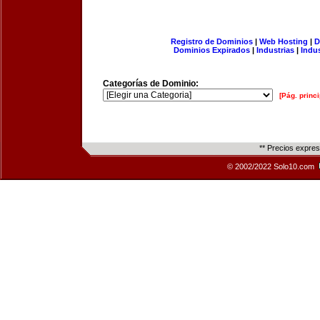
Registro de Dominios
|
Web Hosting
|
D
Dominios Expirados
|
Industrias
|
Indu
Categorías de Dominio:
[Pág. princi
** Precios expre
© 2002/2022 Solo10.com