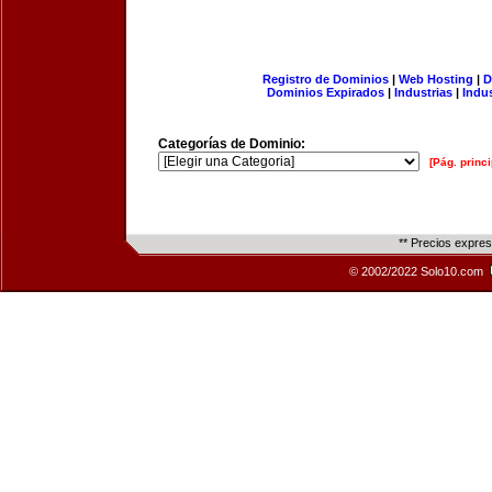
Registro de Dominios
|
Web Hosting
|
D
Dominios Expirados
|
Industrias
|
Indu
Categorías de Dominio:
[Pág. princi
** Precios expre
© 2002/2022 Solo10.com