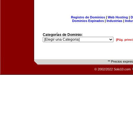
Registro de Dominios
|
Web Hosting
|
D
Dominios Expirados
|
Industrias
|
Indu
Categorías de Dominio:
[Pág. princi
** Precios expre
© 2002/2022 Solo10.com