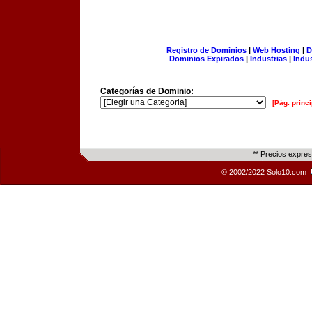
Registro de Dominios
|
Web Hosting
|
D
Dominios Expirados
|
Industrias
|
Indu
Categorías de Dominio:
[Pág. princi
** Precios expre
© 2002/2022 Solo10.com