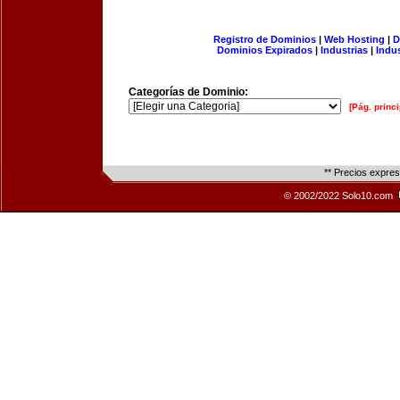
Registro de Dominios
|
Web Hosting
|
D
Dominios Expirados
|
Industrias
|
Indu
Categorías de Dominio:
[Pág. princi
** Precios expre
© 2002/2022 Solo10.com