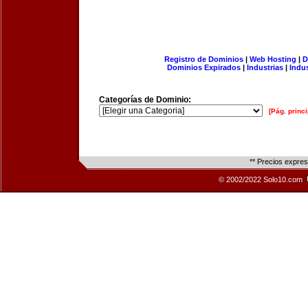
Registro de Dominios
|
Web Hosting
|
D
Dominios Expirados
|
Industrias
|
Indu
Categorías de Dominio:
[Pág. princi
** Precios expre
© 2002/2022 Solo10.com