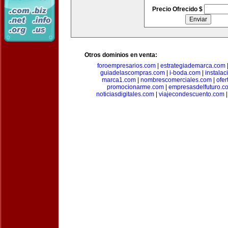
Precio Ofrecido $
Otros dominios en venta:
foroempresarios.com
|
estrategiademarca.com
guiadelascompras.com
|
i-boda.com
|
instala
marca1.com
|
nombrescomerciales.com
|
ofe
promocionarme.com
|
empresasdelfuturo.c
noticiasdigitales.com
|
viajecondescuento.com