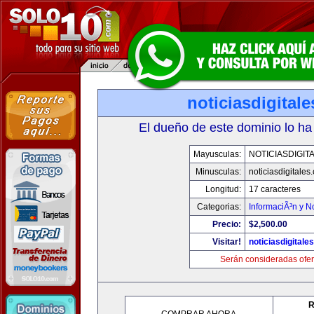
noticiasdigital
El dueño de este dominio lo ha
Mayusculas:
NOTICIASDIGIT
Minusculas:
noticiasdigitales
Longitud:
17 caracteres
Categorias:
InformaciÃ³n y No
Precio:
$2,500.00
Visitar!
noticiasdigitale
Serán consideradas ofer
R