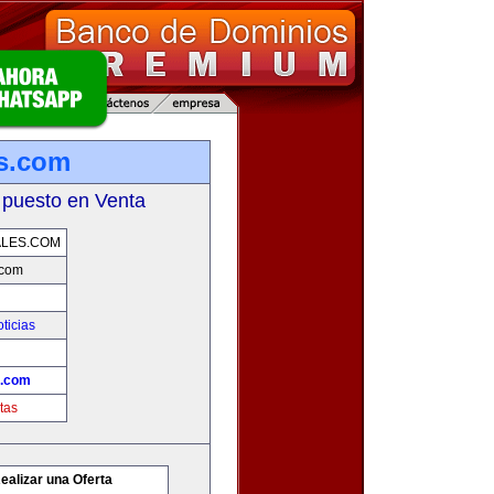
es.com
 puesto en Venta
ALES.COM
.com
ticias
s.com
tas
ealizar una Oferta