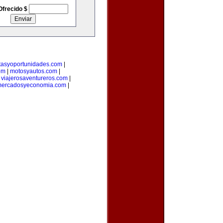
Ofrecido $
rtasyoportunidades.com
|
om
|
motosyautos.com
|
|
viajerosaventureros.com
|
ercadosyeconomia.com
|