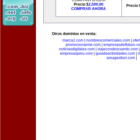
COMPRAR AHORA
Precio $
2,500.00
Precio 
COMPRAR AHORA
Otros dominios en venta:
marca1.com
|
nombrescomerciales.com
|
ofe
promocionarme.com
|
empresasdelfuturo.c
noticiasdigitales.com
|
viajecondescuento.com
empresasperu.com
|
guiadeactividades.com
|
m
areagestion.com
|