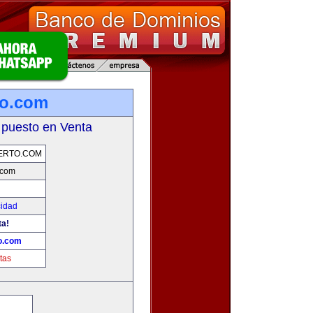
to.com
 puesto en Venta
ERTO.COM
.com
cidad
ta!
o.com
tas