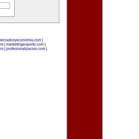
ercadosyeconomia.com
|
om
|
marketingexperto.com
|
om
|
profesionalizacion.com
|