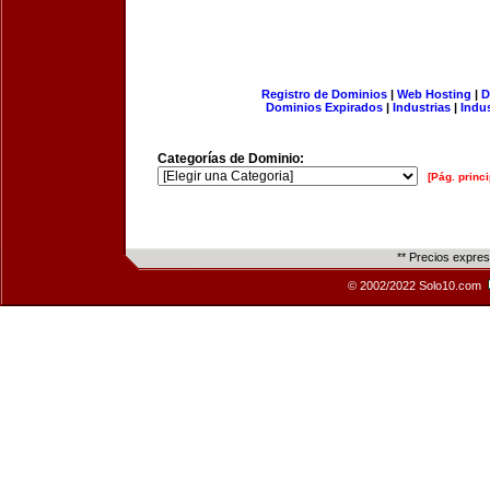
Registro de Dominios
|
Web Hosting
|
D
Dominios Expirados
|
Industrias
|
Indu
Categorías de Dominio:
[Pág. princi
** Precios expre
© 2002/2022 Solo10.com