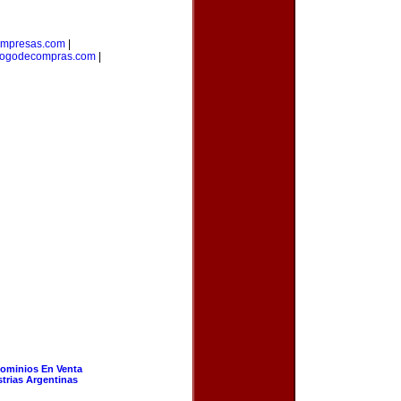
empresas.com
|
logodecompras.com
|
ominios En Venta
strias Argentinas