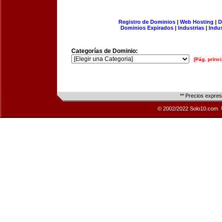
Registro de Dominios
|
Web Hosting
|
D
Dominios Expirados
|
Industrias
|
Indu
Categorías de Dominio:
[Pág. princi
** Precios expre
© 2002/2022 Solo10.com