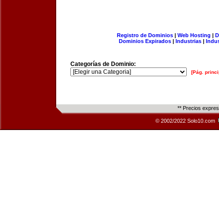
Registro de Dominios
|
Web Hosting
|
D
Dominios Expirados
|
Industrias
|
Indu
Categorías de Dominio:
[Pág. princi
** Precios expre
© 2002/2022 Solo10.com