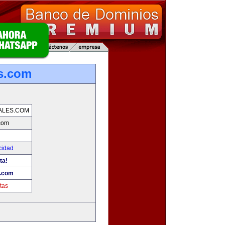
es.com
ALES.COM
.com
cidad
ta!
s.com
tas