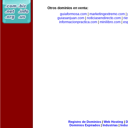
Otros dominios en venta:
guiaformosa.com
|
marketingextremo.com
|
guiasanjuan.com
|
noticiasendirecto.com
|
ri
informacionpractica.com
|
minilibro.com
|
es
Registro de Dominios
|
Web Hosting
|
D
Dominios Expirados
|
Industrias
|
Indu