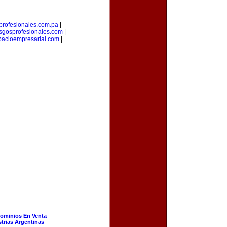
profesionales.com.pa
|
esgosprofesionales.com
|
pacioempresarial.com
|
ominios En Venta
strias Argentinas