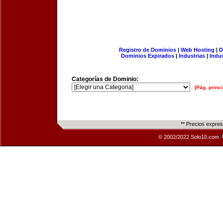
Registro de Dominios
|
Web Hosting
|
D
Dominios Expirados
|
Industrias
|
Indu
Categorías de Dominio:
[Pág. princi
** Precios expre
© 2002/2022 Solo10.com