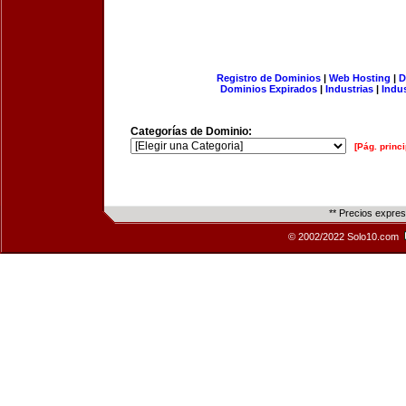
Registro de Dominios
|
Web Hosting
|
D
Dominios Expirados
|
Industrias
|
Indu
Categorías de Dominio:
[Pág. princi
** Precios expre
© 2002/2022 Solo10.com