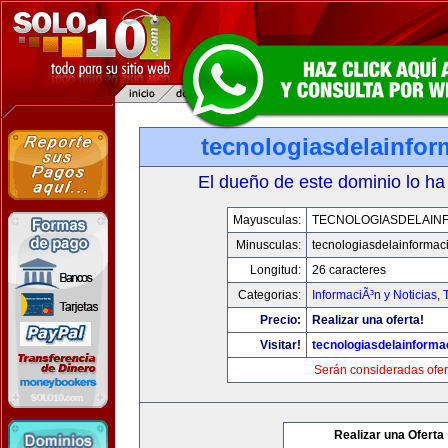
tecnologiasdelainfo
El dueño de este dominio lo ha
Mayusculas:
TECNOLOGIASDELAIN
Minusculas:
tecnologiasdelainformac
Longitud:
26 caracteres
Categorias:
InformaciÃ³n y Noticias
,
Precio:
Realizar una oferta!
Visitar!
tecnologiasdelainforma
Serán consideradas ofer
Realizar una Oferta