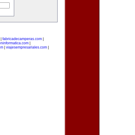
|
fabricadecamperas.com
|
eninformatica.com
|
om
|
viajesempresariales.com
|