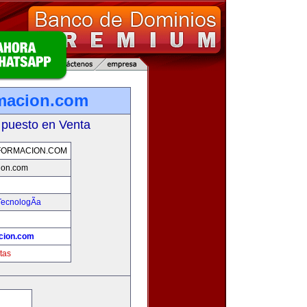
rmacion.com
 puesto en Venta
FORMACION.COM
ion.com
TecnologÃ­a
cion.com
tas