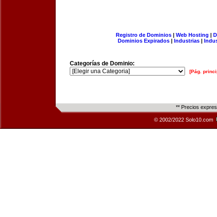
Registro de Dominios
|
Web Hosting
|
D
Dominios Expirados
|
Industrias
|
Indu
Categorías de Dominio:
[Pág. princi
** Precios expre
© 2002/2022 Solo10.com