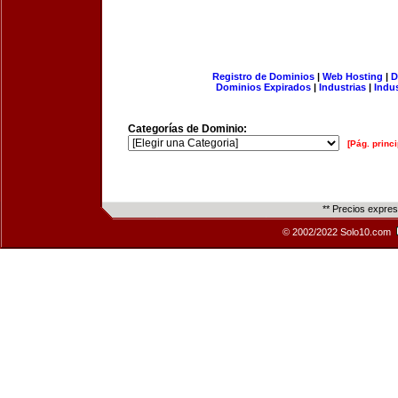
Registro de Dominios
|
Web Hosting
|
D
Dominios Expirados
|
Industrias
|
Indu
Categorías de Dominio:
[Pág. princi
** Precios expre
© 2002/2022 Solo10.com