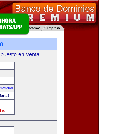
m
 puesto en Venta
Noticias
ferta!
tas