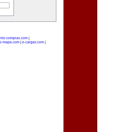
mis-compras.com
|
e-mapa.com
|
e-cargas.com
|