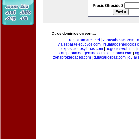
Precio Ofrecido $
Otros dominios en venta:
registrarmarca.net
|
zonasubastas.com
|
a
viajesparaejecutivos.com
|
reuniaodenegocios.
exposicionesyferias.com
|
negociosweb.net
|
campeonatoargentino.com
|
guiatandil.com
|
ag
zonapropiedades.com
|
guiacarlospaz.com
|
guiac