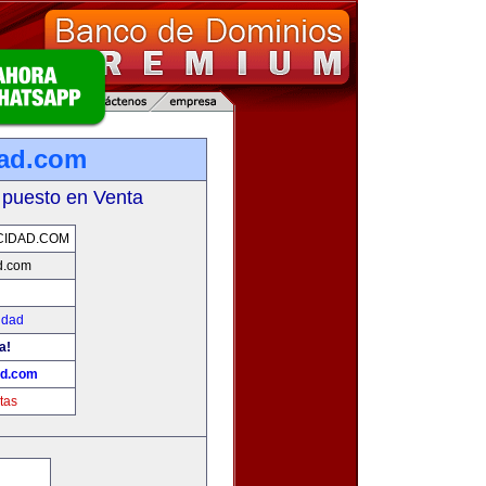
dad.com
 puesto en Venta
CIDAD.COM
d.com
idad
a!
ad.com
tas