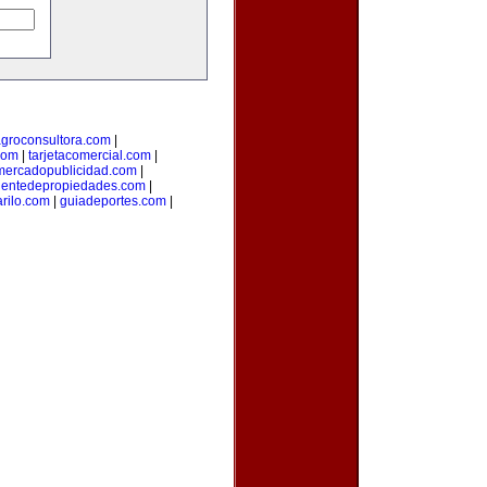
groconsultora.com
|
com
|
tarjetacomercial.com
|
mercadopublicidad.com
|
entedepropiedades.com
|
arilo.com
|
guiadeportes.com
|