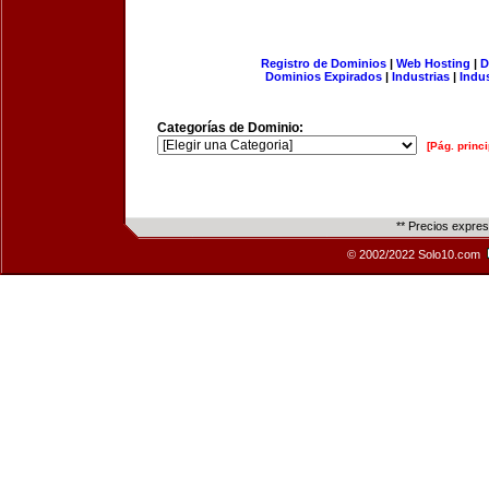
Registro de Dominios
|
Web Hosting
|
D
Dominios Expirados
|
Industrias
|
Indu
Categorías de Dominio:
[Pág. princi
** Precios expre
© 2002/2022 Solo10.com