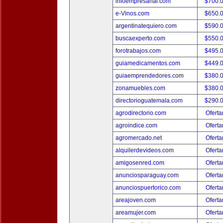
infoempresarial.com
$700.
e-Vinos.com
$650.
argentinatequiero.com
$590.
buscaexperto.com
$550.
forotrabajos.com
$495.
guiamedicamentos.com
$449.
guiaemprendedores.com
$380.
zonamuebles.com
$380.
directorioguatemala.com
$290.
agrodirectorio.com
Oferta
agroindice.com
Oferta
agromercado.net
Oferta
alquilerdevideos.com
Oferta
amigosenred.com
Oferta
anunciosparaguay.com
Oferta
anunciospuertorico.com
Oferta
areajoven.com
Oferta
areamujer.com
Oferta