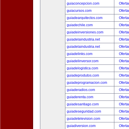
guiaconcepcion.com
Oferta
guiacursos.com
Oferta
guiadearquitectos.com
Oferta
guiadechile.com
Oferta
guiadeinversiones.com
Oferta
guiadelaindustria.net
Oferta
guiadelaindustria.net
Oferta
guiadelinks.com
Oferta
guiadelinversor.com
Oferta
guiadelogistica.com
Oferta
guiadeprodutos.com
Oferta
guiadeprogramacion.com
Oferta
guiaderadios.com
Oferta
guiaderenta.com
Oferta
guiadesantiago.com
Oferta
guiadeseguridad.com
Oferta
guiadetelevision.com
Oferta
guiadiversion.com
Oferta