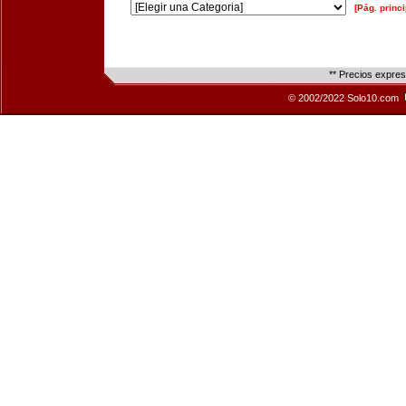
[Pág. princi
** Precios expre
© 2002/2022 Solo10.com