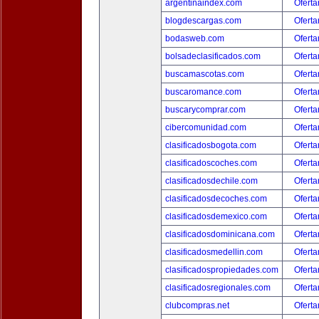
argentinaindex.com
Oferta
blogdescargas.com
Oferta
bodasweb.com
Oferta
bolsadeclasificados.com
Oferta
buscamascotas.com
Oferta
buscaromance.com
Oferta
buscarycomprar.com
Oferta
cibercomunidad.com
Oferta
clasificadosbogota.com
Oferta
clasificadoscoches.com
Oferta
clasificadosdechile.com
Oferta
clasificadosdecoches.com
Oferta
clasificadosdemexico.com
Oferta
clasificadosdominicana.com
Oferta
clasificadosmedellin.com
Oferta
clasificadospropiedades.com
Oferta
clasificadosregionales.com
Oferta
clubcompras.net
Oferta