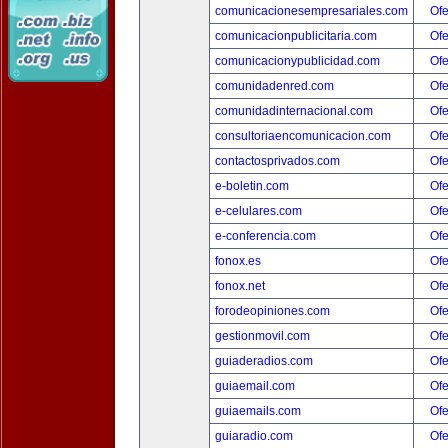
comunicacionesempresariales.com
Ofe
comunicacionpublicitaria.com
Ofe
comunicacionypublicidad.com
Ofe
comunidadenred.com
Ofe
comunidadinternacional.com
Ofe
consultoriaencomunicacion.com
Ofe
contactosprivados.com
Ofe
e-boletin.com
Ofe
e-celulares.com
Ofe
e-conferencia.com
Ofe
fonox.es
Ofe
fonox.net
Ofe
forodeopiniones.com
Ofe
gestionmovil.com
Ofe
guiaderadios.com
Ofe
guiaemail.com
Ofe
guiaemails.com
Ofe
guiaradio.com
Ofe