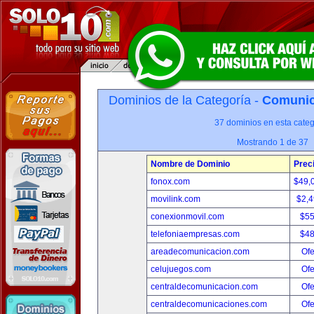
Dominios de la Categoría -
Comunica
37 dominios en esta categ
Mostrando 1 de 37
Nombre de Dominio
Prec
fonox.com
$49,
movilink.com
$2,
conexionmovil.com
$5
telefoniaempresas.com
$4
areadecomunicacion.com
Ofe
celujuegos.com
Ofe
centraldecomunicacion.com
Ofe
centraldecomunicaciones.com
Ofe