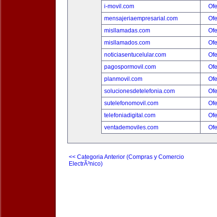
i-movil.com
Ofe
mensajeriaempresarial.com
Ofe
misllamadas.com
Ofe
misllamados.com
Ofe
noticiasentucelular.com
Ofe
pagospormovil.com
Ofe
planmovil.com
Ofe
solucionesdetelefonia.com
Ofe
sutelefonomovil.com
Ofe
telefoniadigital.com
Ofe
ventademoviles.com
Ofe
<< Categoria Anterior (Compras y Comercio
ElectrÃ³nico)